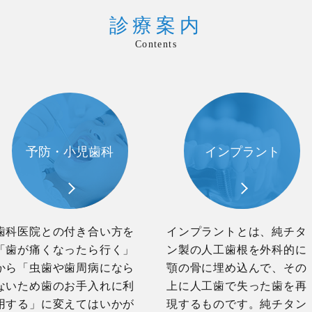
診療案内
Contents
予防・小児歯科
インプラント
歯科医院との付き合い方を
インプラントとは、純チタ
「歯が痛くなったら行く」
ン製の人工歯根を外科的に
から「虫歯や歯周病になら
顎の骨に埋め込んで、その
ないため歯のお手入れに利
上に人工歯で失った歯を再
用する」に変えてはいかが
現するものです。純チタン