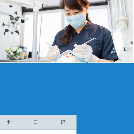
土
日
祝