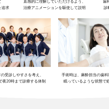
て
直感的に理解していただけるよう、
歯
を追求
治療アニメーションを駆使して説明
診
方の受診しやすさを考え、
手術時は、麻酔担当の歯科
で夜20時まで診療する体制
眠っているような状態で