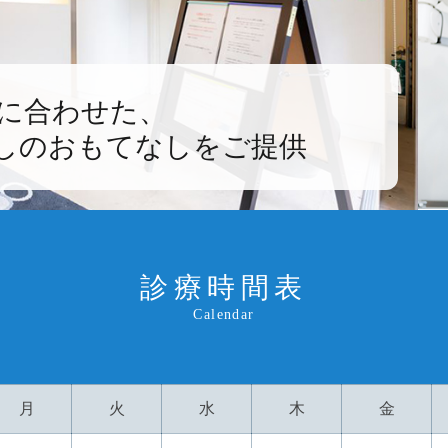
に合わせた、
しのおもてなしをご提供
診療時間表
Calendar
月
火
水
木
金