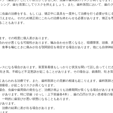
ング（歯磨き）しにくい部分ができるため、虫歯や歯周炎のリスクが高くなります
ッシング、歯を清潔にしてリスクを抑えましょう。また、歯科医院において、歯の
に虫歯の治療をする、もしくは、矯正中に器具を一度外して治療を行う必要が生じ
行えません。そのため矯正前にこれらの治療を終わらせる必要があります。矯正を
ます。その程度に個人差があります。
合わせが悪くなる可能性があります。噛み合わせが悪くなると、咀嚼障害、頭痛、
、食事を噛むときに痛みが出る顎関節症を発症する場合があります。他にも自律神
レスになる場合があります。装置装着後もしっかりと状況を聞いて話し合ってくだ
吐き気、不眠など不定愁訴が起こることがあります。その場合は、鎮痛剤、吐き
くあらわれる治療です。また、歯科医師との見解の相違も起こりえます。歯科医師
根吸収」が起こるリスクが高くなります。
場合、虫歯や歯周病の発生など、治療計画よりも治療期間が長くなる場合がありま
）があります。特に切歯（せっし：上下前歯各4本）、歯の凸凹が大きい患者様の場
、一時的に歯並びが悪い状態になることもあります。
があります。
、治療の結果に差が出る場合があります。
ります。