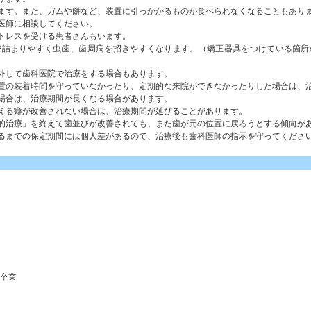
ます。また、ガムや餅など、装置に引っかかるものが食べられなくなることもあり
医師に相談してください。
トレスを受ける患者さんもいます。
が詰まりやすく虫歯、歯周病を招きやすくなります。（矯正器具をつけている箇所
外して歯科医院で治療をする場合もあります。
置の装着時間を守っていなかったり、定期的な来院ができなかったりした場合は、
場合は、治療期間が長くなる場合があります。
える癖が改善されない場合は、治療期間が延びることがあります。
的治療」を終えて歯並びが改善されても、まだ歯が元の位置に戻ろうとする傾向が
卒業