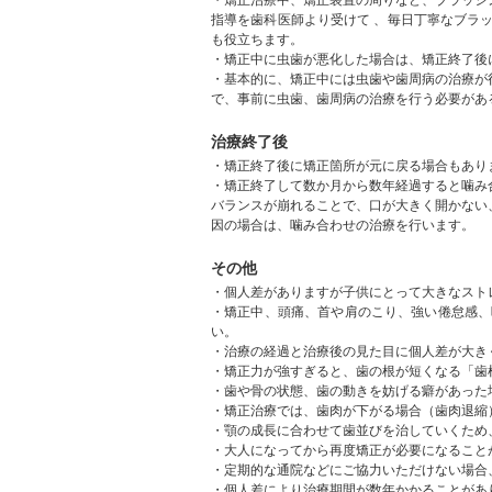
・矯正治療中、矯正装置の周りなど、ブラッシ
指導を歯科医師より受けて 、毎日丁寧なブラ
も役立ちます。
・矯正中に虫歯が悪化した場合は、矯正終了後
・基本的に、矯正中には虫歯や歯周病の治療が
治療終了後
・矯正終了後に矯正箇所が元に戻る場合もあり
・矯正終了して数か月から数年経過すると噛み
バランスが崩れることで、口が大きく開かない
その他
・個人差がありますが子供にとって大きなスト
・矯正中、頭痛、首や肩のこり、強い倦怠感、
い。
・治療の経過と治療後の見た目に個人差が大き
・矯正力が強すぎると、歯の根が短くなる「歯
・歯や骨の状態、歯の動きを妨げる癖があった
・矯正治療では、歯肉が下がる場合（歯肉退縮
・顎の成長に合わせて歯並びを治していくため
・大人になってから再度矯正が必要になること
・定期的な通院などにご協力いただけない場合
・個人差により治療期間が数年かかることがあ