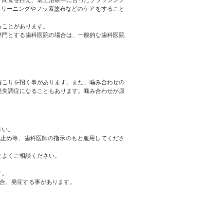
。間食を控え、矯正治療中に合ったブラッシング
クリーニングやフッ素塗布などのケアをすること
ることがあります。
専門とする歯科医院の場合は、一般的な歯科医院
肩こりを招く事があります。また、噛み合わせの
経失調症になることもあります。噛み合わせが原
さい。
気止め等、歯科医師の指示のもと服用してくださ
とよくご相談ください。
す。
合、発症する事があります。