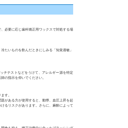
で、必要に応じ歯科矯正用ワックスで対処する場
、冷たいものを飲んだときにしみる「知覚過敏」
パッチテストなどをうけて、アレルギー源を特定
ります。
問題がある方が使用すると、動悸、血圧上昇を起
つけるリスクがあります。さらに、麻酔によって