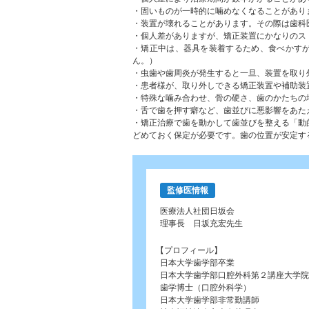
・固いものが一時的に噛めなくなることがあり
・装置が壊れることがあります。その際は歯科
・個人差がありますが、矯正装置にかなりのス
・矯正中は、器具を装着するため、食べかす
ん。）
・虫歯や歯周炎が発生すると一旦、装置を取り
・患者様が、取り外しできる矯正装置や補助装
・特殊な噛み合わせ、骨の硬さ、歯のかたちの
・舌で歯を押す癖など、歯並びに悪影響をあた
・矯正治療で歯を動かして歯並びを整える「動
監修医情報
医療法人社団日坂会
理事長 日坂充宏先生
【プロフィール】
日本大学歯学部卒業
日本大学歯学部口腔外科第２講座大学院
歯学博士（口腔外科学）
日本大学歯学部非常勤講師