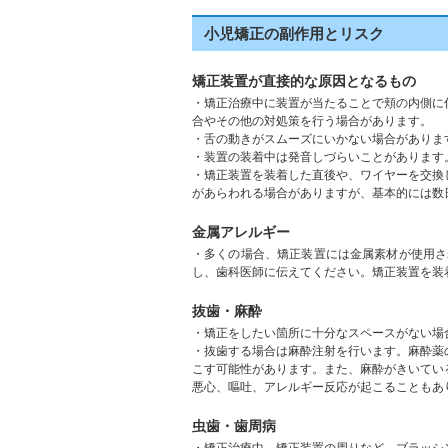
小児矯正の副作用とリスク
矯正装置が直接的な原因となるもの
・矯正治療中に装置が当たることで頬の内側に
合やその他の対処策を行う場合があります。
・舌の動きがスムーズにいかない場合がありま
・装置の装着中は発音しづらいことがあります
・矯正装置を装着した直後や、ワイヤーを交換
金属アレルギー
・多くの場合、矯正装置には金属素材が使用さ
抜歯・麻酔
・矯正をしたい箇所に十分なスペースがない場
・抜歯する場合は麻酔注射を行います。麻酔薬
こす可能性があります。また、麻酔がきいてい
虫歯・歯周病